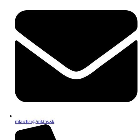
mkuchar@mkths.sk