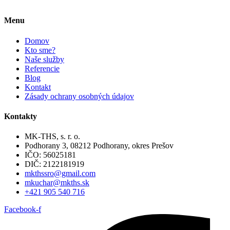
Menu
Domov
Kto sme?
Naše služby
Referencie
Blog
Kontakt
Zásady ochrany osobných údajov
Kontakty
MK-THS, s. r. o.
Podhorany 3, 08212 Podhorany, okres Prešov
IČO: 56025181
DIČ: 2122181919
mkthssro@gmail.com
mkuchar@mkths.sk
+421 905 540 716
Facebook-f