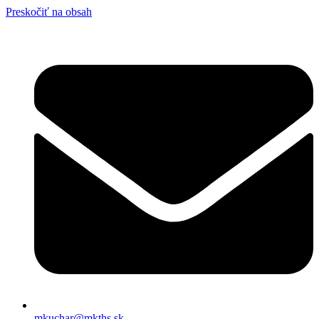
Preskočiť na obsah
mkuchar@mkths.sk